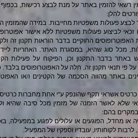
מין רשאי להזמין באתר על מנת לבצע רכישות, בכפוף 
טים להלן:
ר לבצע פעולות משפטיות מחייבות. במידה שהמזמין הי
ו/או אינו זכאי לביצוע פעולות משפטיות ללא אישור אפוטרו
ת האפוטרופוסים החוקיים בדבר הוראות תקנון זה ול
ות, מכל סוג שהיא, במסגרת האתר. האחריות לייד
וש באתר בדבר התקנון וכן, הפיקוח על פעילות הקט
על פי תנאי תקנון זה, חלה על האפוטרופוסים בלבד. 
נים באתר מהווה הסכמה של הקטינים ו/או האפוטר
ל כרטיס אשראי תקף שהונפק ע"י אחת מחברות כרטיסי
אי שלא לאשר הזמנה של מזמין מכל סיבה שהיא ולפ
במקרים בהם:
ה או מחדל, הפוגעים או עלולים לפגוע במפעילה, ב
לרבות לקוחותיו, עובדיו וספקיו של המפעיל.