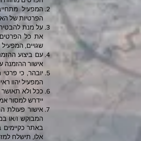
המפעיל מתחייב
הפרטיות של האתר
על מנת להבטיח 
את כל הפרטים 
שגויים, המפעיל 
עם ביצוע ההזמנ
אישור ההזמנה ע
יובהר, כי פרטי
המפעיל יהוו ראי
ככל ולא תאושר 
יידרש למסור אמ
אישור פעולת הר
המבוקש ו/או במ
באתר כקיימים ב
אלו, תישלח למז