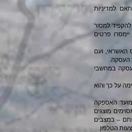
אם למדיניות
 להקפיד למסור
ימסרו פרטים
 האשראי, ועם
 העסקה.
העסקה במחשבי
מה על כך והוא
במועד האספקה
וימים מוצגים
ותם – במצבים
עות הטלפון.