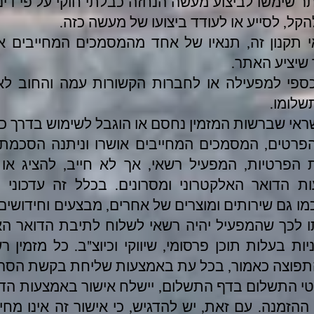
ר שימשו לביצוע מעשה הנחזה כבלתי חוקי על פי דינ
הקל, לסייע או לעודד ביצועו של מעשה כזה.
י תקנון זה, תנאיו של אחד מהמסמכים המחייבים או
 שיציע האתר.
כספי למפעילה או לחברות הקשורות עמה והחוב לא
לומו.
ראי שברשות המזמין נחסם או הוגבל לשימוש בדרך כ
רטים, המסמכים המחייבים אושרו וניתנה הסכמת 
ת הפרטיות, המפעיל רשאי, אך לא חייב, להציג או 
ת הדואר האלקטרוני ומסרונים. בכלל זה עדכוני ת
, כמו גם שירותים ומוצרים של אחרים, מבצעים וחידושי
 לכך שהמפעיל יהיה רשאי לשלוח לתיבת הדואר הא
ות בעלות תוכן פרסומי, שיווקי וכיוצ"ב. כל מזמין 
תפוצה כאמור, בכל עת באמצעות שליחת בקשת הסרה
טי התשלום בדף התשלום, יישלח אישור באמצעות הדו
הזמנה. עם זאת, יש להדגיש, כי אישור זה אינו מח