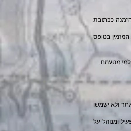
הזמנה ככתובת
 המזמין בטופס
 למי מטעמם.
תר ולא ישמשו
יל ומנוהל על