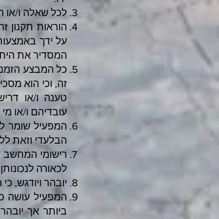
לכל שאלה ו/או ה
הוראות תקנון ז
על ידך באמצעות
המסדיר את היחסי
כל המבצע הזמנה 
זה, וכי הוא מסכי
טענה ו/או דריש
עובדיהם ו/או מי
המפעיל שומר לע
הבלעדי וזאת ללא
רישומי המחשב ש
לכאורה לנכונותן
יובהר ויודגש, כ
המפעיל עושה ככ
ביותר אך יובהר,